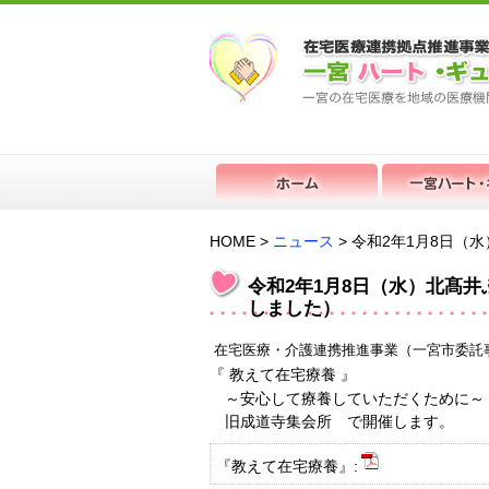
HOME >
ニュース
> 令和2年1月8日
令和2年1月8日（水）北髙
しました）
在宅医療・介護連携推進事業（一宮市委託
『
教えて在宅療養
』
～安心して療養していただくために～
旧成道寺集会所 で開催します。
『教えて在宅療養』: